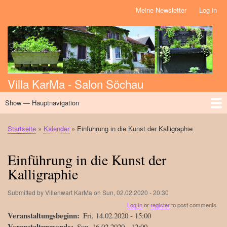
Skip
Meine Newsletter
Log in
Benutzermenü
to
main
content
Villa KarMa - Salon Söchau
Show — Hauptnavigation
Hauptnavigation
Home
Über uns
Initiativen
Massage
Kalender
News
Workshops
Events
Startseite
Kalender
Einführung in die Kunst der Kalligraphie
Breadcrumb
Einführung in die Kunst der
Kalligraphie
Submitted by
Villenwart KarMa
on
Sun, 02.02.2020 - 20:30
Log in
or
register
to post comments
Veranstaltungsbeginn
Fri, 14.02.2020 - 15:00
Veranstaltungsende
Sun, 16.02.2020 - 12:00