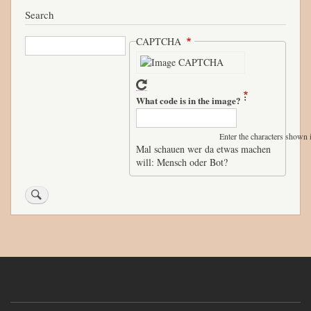
re
bo
tte
Search
ok
r
Search
CAPTCHA
What code is in the image?
Enter the characters shown 
Mal schauen wer da etwas machen
will: Mensch oder Bot?